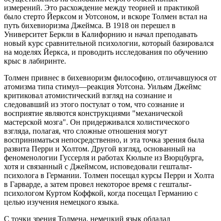
измерений. Это расхождение между теорией и практикой
было стерто Йерксом и Уотсоном, и вскоре Толмен встал на
путь бихевиоризма Джеймса. В 1918 он перешел в
Университет Беркли в Калифорнию и начал преподавать
новый курс сравнительной психологии, который базировался
на моделях Йеркса, и проводить исследования по обучению
крыс в лабиринте.
Толмен привнес в бихевиоризм философию, отличавшуюся от
атомизма типа стимул—реакция Уотсона. Уильям Джеймс
критиковал атомистический взгляд на сознание и
следовавший из этого постулат о том, что сознание и
восприятие являются конструкциями "механической
мастерской мозга". Он придерживался холистического
взгляда, полагая, что сложные отношения могут
восприниматься непосредственно, и эта точка зрения была
развита Перри и Холтом. Другой взгляд, основанный на
феноменологии Гуссерля и работах Кюльпе из Вюрцбурга,
хотя и связанный с Джеймсом, исповедовали гештальт-
психолога в Германии. Толмен посещал курсы Перри и Холта
в Гарварде, а затем провел некоторое время с гештальт-
психологом Куртом Коффкой, когда посещал Германию с
целью изучения немецкого языка.
С точки зрения Толмена, немецкий язык обладал