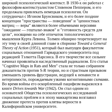
широкий психологический контекст. В 1930-х он работал с
философом-контекстуалистом Стивеном Пеппером, и его
продолжала привлекать немецкая психология. Он
сотрудничал с Игоном Брунсвиком, и его более поздние
концепции "пространства — поведения" и "ценностных
матриц — веры" являются более объемными версиями
"ожидание — гештальт-знаков" и "готовность средств для
цели", носящими на себе отпечаток топологического
мышления Курта Левина. Толмен обширно теоретизирует на
эту тему в своей длинной главе в сборнике
Toward a General
Theory of Action
(1951), который был выпущен факультетом
социальных отношений Гарвардского университета под
редакцией Тэлкотта Парсонса. В его творчестве все сильнее
начинал проявляться наследственный радикализм. Его статья
"Cognitive Maps in Rats and Men" стала не только собранием
доказательств против S-R теории, но и страстным призывом
уменьшить уровень фрустрации, ведущей к ненависти и
нетерпимости, порождаемым узкими когнитивными схемами.
Во время войны его оскорбленный пацифизм выразился в
книге
Drives towards War
(1942). Он стал одним из
основателей Общества психологических исследований
социальных проблем и в эпоху маккартизма возглавил
движение протеста против клятвы верности в
Калифорнийском университете.