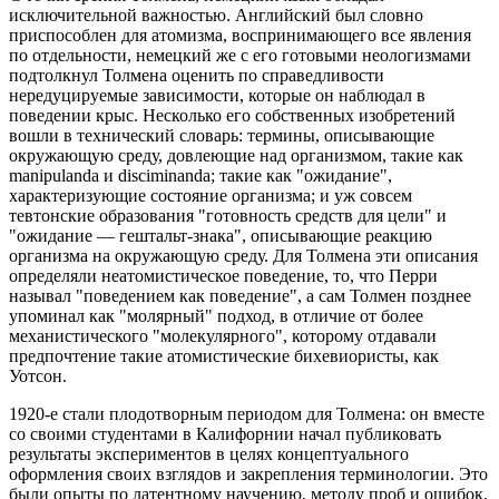
исключительной важностью. Английский был словно
приспособлен для атомизма, воспринимающего все явления
по отдельности, немецкий же с его готовыми неологизмами
подтолкнул Толмена оценить по справедливости
нередуцируемые зависимости, которые он наблюдал в
поведении крыс. Несколько его собственных изобретений
вошли в технический словарь: термины, описывающие
окружающую среду, довлеющие над организмом, такие как
manipulanda и disciminanda; такие как "ожидание",
характеризующие состояние организма; и уж совсем
тевтонские образования "готовность средств для цели" и
"ожидание — гештальт-знака", описывающие реакцию
организма на окружающую среду. Для Толмена эти описания
определяли неатомистическое поведение, то, что Перри
называл "поведением как поведение", а сам Толмен позднее
упоминал как "молярный" подход, в отличие от более
механистического "молекулярного", которому отдавали
предпочтение такие атомистические бихевиористы, как
Уотсон.
1920-е стали плодотворным периодом для Толмена: он вместе
со своими студентами в Калифорнии начал публиковать
результаты экспериментов в целях концептуального
оформления своих взглядов и закрепления терминологии. Это
были опыты по латентному научению, методу проб и ошибок,