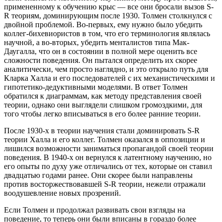
примененному к обучению крыс — все они бросали вызов S-
R теориям, доминирующим после 1930. Толмен столкнулся с
двойной проблемой. Во-первых, ему нужно было убедить
коллег-бихевиористов в том, что его терминология являлась
научной, а во-вторых, убедить менталистов типа Мак-
Даугалла, что он в состоянии в полной мере оценить все
сложности поведения. Он пытался определить их скорее
аналитически, чем просто наглядно, и это открыло путь для
Кларка Халла и его последователей с их механистическими и
гипотетико-дедуктивными моделями. В ответ Толмен
обратился к диаграммам, как методу представления своей
теории, однако они выглядели слишком громоздкими, для
того чтобы легко вписываться в его более ранние теории.
После 1930-х в теории научения стали доминировать S-R
теории Халла и его коллег. Толмен оказался в оппозиции и
лишился возможности заниматься пропагандой своей теории
поведения. В 1940-х он вернулся к латентному научению, но
его опыты по духу уже отличались от тех, которые он ставил
двадцатью годами ранее. Они скорее были направлены
против восторжествовавшей S-R теории, нежели отражали
воодушевление новых прозрений.
Если Толмен и продолжал развивать свои взгляды на
поведение, то теперь они были вписаны в гораздо более