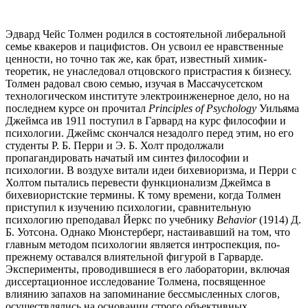
Эдвард Чейс Толмен родился в состоятельной либеральной
семье квакеров и пацифистов. Он усвоил ее нравственные
ценности, но точно так же, как брат, известный химик-
теоретик, не унаследовал отцовского пристрастия к бизнесу.
Толмен радовал свою семью, изучая в Массачусетском
технологическом институте электроинженерное дело, но на
последнем курсе он прочитал
Principles of Psychology
Уильяма
Джеймса ив 1911 поступил в Гарвард на курс философии и
психологии. Джеймс скончался незадолго перед этим, но его
студенты Р. Б. Перри и Э. Б. Холт продолжали
пропагандировать начатый им синтез философии и
психологии. В воздухе витали идеи бихевиоризма, и Перри с
Холтом пытались перевести функционализм Джеймса в
бихевиористские термины. К тому времени, когда Толмен
приступил к изучению психологии, сравнительную
психологию преподавал Йеркс по учебнику
Behavior
(1914) Д.
Б. Уотсона. Однако Мюнстерберг, настаивавший на том, что
главным методом психологии является интроспекция, по-
прежнему оставался влиятельной фигурой в Гарварде.
Эксперименты, проводившиеся в его лаборатории, включая
диссертационное исследование Толмена, посвященное
влиянию запахов на запоминание бессмысленных слогов,
осуществлялись на основании строго объективных