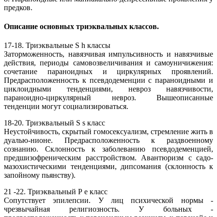
предков.
Описание основных триэквальных классов.
17-18. Триэквальные S h классы
Заторможенность, навязчивая импульсивность и навязчивые
действия, периоды самовозвеличивания и самоуничижения:
сочетание параноидных и циркулярных проявлений.
Предрасположенность к псевдодеменции с параноидными и
циклоидными тенденциями, невроз навязчивости,
параноидно-циркулярный невроз. Вышеописанные
тенденции могут социализироваться.
18-20. Триэквальный S s класс
Неустойчивость, скрытый гомосексуализм, стремление жить в
дуалью-нионе. Предрасположенность к раздвоенному
сознанию. Склонность к заболеванию псевдодеменцией,
предшизофреническим расстройством. Авантюризм с садо-
мазохистическими тенденциями, дипсомания (склонность к
запойному пьянству).
21 -22. Триэквальный Р е класс
Сопутствует эпилепсии. У лиц психической нормы -
чрезвычайная религиозность. У больных -