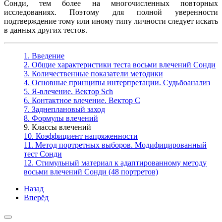
Сонди, тем более на многочисленных повторных
исследованиях. Поэтому для полной уверенности
подтверждение тому или иному типу личности следует искать
в данных других тестов.
1. Введение
2. Общие характеристики теста восьми влечений Сонди
3. Количественные показатели методики
4. Основные принципы интерпретации. Судьбоанализ
5. Я-влечение. Вектор Sch
6. Контактное влечение. Вектор С
7. Заднеплановый заход
8. Формулы влечений
9. Классы влечений
10. Коэффициент напряженности
11. Метод портретных выборов. Модифицированный
тест Сонди
12. Стимульный материал к адаптированному методу
восьми влечений Сонди (48 портретов)
Назад
Вперёд