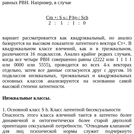
равных РВН. Например, в случае
Cm +: S s-: P hy-: Sch
2 : 1 : 1 : 0
вариант рассматривается как квадрэквальный, но анализ
базируется на высоком показателе латентного вектора Ст+. В
квадрэквальном классе влечений, как и в триэквальном,
различаются 16 подклассов. Анализ крайне редких случаев,
когда все четыре РВН совершенно равны (2222 или 1 1 1 1
или 0000 или 5555), проводится во всех 4-х векторах
отдельно, затем все данные согласуются друг с другом. 16
подклассов инэквальных, триэквальных и квадрэквальных
основных классов анализируются на основании самой
высокой степени латентности.
Инэквальные классы.
1. Основной класс S h. Класс латентной бисексуальности
Опасность этого класса влечений таится в латентно более
динамичной и онтогенетически более старой двуполой
ориентации сексуальной потребности. "Отводным клапаном"
для лиц психической нормы служит подчеркнуто