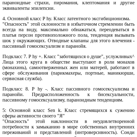
параноидные страхи, пиромания, клептомания и другие
эквиваленты эпилепсии.
4. Основной класс Р hy. Класс латентного эксгибиционизма.
"Опасность" этой склонности в избыточном стремлении быть
всегда на виду, максимально обнажаться, переодеваться в
платья персон противоположного пола, тенденция вызывать
шок у окружающих. Отводные клапаны для этого влечения -
пассивный гомосексуализм и паранойя.
Подкласс 7. Р hy +. Класс "заботящихся о душе", услужливых^
Лица этого круга в обществе выступают в роли монахов
(монахинь), самоотверженных жен или матерей, работают в
сфере обслуживания (парикмахеры, портные, маникюрши,
сервисная служба).
Подкласс 8. Р hy -. Класс пассивного гомосексуализма и
паранойи. Предрасположенность к бисексуальности,
пассивному гомосексуализму, параноидным тенденциям.
5: Основной класс Sen k. Класс стремящихся к сужению
сферы активности своего "Я"
"Опасность" этой наклонности в неудовлетворенной
потребности к замыканию в мире собственных внутренних
переживаний и представлений (интроверсивность). Сонди