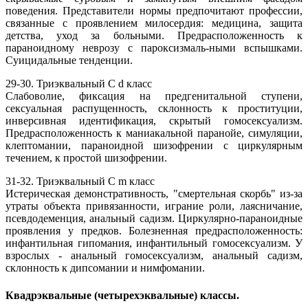
поведения. Представители нормы предпочитают профессии,
связанные с проявлением милосердия: медицина, защита
детства, уход за больными. Предрасположенность к
параноидному неврозу с пароксизмаль-ными вспышками.
Суицидальные тенденции.
29-30. Триэквальный С d класс
Слабоволие, фиксация на предгенитальной ступени,
сексуальная распущенность, склонность к проституции,
инверсивная идентификация, скрытый гомосексуализм.
Предрасположенность к маниакальной паранойе, симуляции,
клептомании, параноидной шизофрении с циркулярным
течением, к простой шизофрении.
31-32. Триэквальный С m класс
Истерическая демонстративность, "смертельная скорбь" из-за
утраты объекта привязанности, играние роли, лаясничание,
псевдодеменция, анальный садизм. Циркулярно-параноидные
проявления у предков. Болезненная предрасположенность:
инфантильная гипомания, инфантильный гомосексуализм. У
взрослых - анальный гомосексуализм, анальный садизм,
склонность к дипсомании и нимфомании.
Квадрэквальные (четырехэквальные) классы.