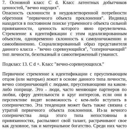
7. Основной класс С d. Класс латентных добытчиков
ценностей, "вечно ищущих".
Опасность склонности в неудовлетворенной потребности
обретения "первичного объекта преклонения". Индивид
находится в постоянном поиске утраченного объекта сильной
привязанности, ценность которого явно преувеличена.
Стремление к идентификации с этим идеализированным
объектом, одновременно склонность к самоуничижению и
самообвинению. Социализированный образ представителя
данного класса - "вечно соревнующийся", "соперничающий"
тип личности, безотказный и самоотверженный гуманист.
Подкласс 13. С d +. Класс "вечно-соревнующихся."
Первичное стремление к идентификации с преуспевающим
отцом (или матерью) лежит в основе данного типа личности,
вечно соперничающей с людьми, преуспевающими на каком-
либо поприще. Это - люди, часто меняющие партнеров по
любви, сферу деятельности и круг интересов, если они в
перспективе видят возможность с кем-либо вступить в
соперничество. Эта тенденция может быть также связана с
утратой первичного объекта поклонения. Из-за вечного
соперничества лица этого типа непостоянны в
привязанностях, распыляют свой талант, растрачивают свое
как духовное, так и материальное богатство. Среди них часто