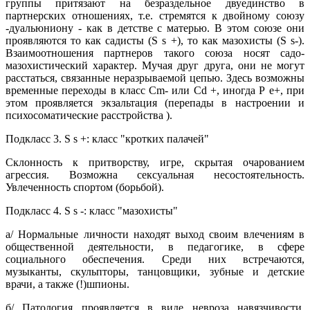
группы притязают на безраздельное двуединство в
партнерских отношениях, т.е. стремятся к двойному союзу
-дуальюниону - как в детстве с матерью. В этом союзе они
проявляются то как садисты (S s +), то как мазохисты (S s-).
Взаимоотношения партнеров такого союза носят садо-
мазохистический характер. Мучая друг друга, они не могут
расстаться, связанные неразрываемой цепью. Здесь возможны
временные переходы в класс Cm- или Cd +, иногда Р е+, при
этом проявляется экзальтация (перепады в настроении и
психосоматические расстройства ).
Подкласс 3. S s +: класс "кротких палачей"
Склонность к притворству, игре, скрытая очарованием
агрессия. Возможна сексуальная несостоятельность.
Увлеченность спортом (борьбой).
Подкласс 4. S s -: класс "мазохисты"
а/ Нормальные личности находят выход своим влечениям в
общественной деятельности, в педагогике, в сфере
социального обеспечения. Среди них встречаются,
музыканты, скульпторы, танцовщики, зубные и детские
врачи, а также (!)шпионы.
б/ Патология проявляется в виде невроза навязчивости,