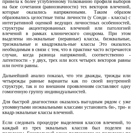
привела к более углубленному толкованию профиля выборов
на базе сочетания (равнозначности) тех векторов влечений,
которые оказались напряженными. Таким образом
образовались целостные типы личности (у Сонди - классы) с
интегративной оценкой ведущих личностных особенностей,
структуры акцентированных влечений или патологией
влечений в рамках клинического синдрома. При этом
выделены ин-эквальные (неравные) классы, биэквальные,
триэквальные и квадрэкваль-ные классы Это оказалось
необходимым в связи с тем, что в практике часто встречаются
случаи, когда разница напряжений, соответственно -
латентности - у двух, трех или всех четырех векторов равны
или почти равны.
Дальнейший анализ показал, что эти дважды, трижды или
четырежды равные варианты как по своей внутренней
структуре, так и по внешним проявлениям составляют одну
гомогенную группу индивидуальностей.
Для быстрой диагностики оказалось выгодным рядом с уже
упомянутыми инэквальными классами установить би-, три- и
квадр-эквальные классы влечений.
Если следовать процедуре выделения классов влечений, то
каждый из трех эквальных классов был поделен на