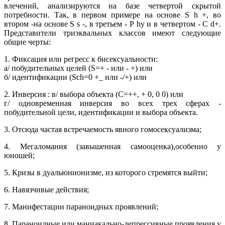
влечений, анализируются на базе четвертой скрытой
потребности. Так, в первом примере на основе S h +, во
втором -на основе S s -, в третьем - Р hy и в четвертом - С d+.
Представители триэквальных классов имеют следующие
общие черты:
1. Фиксация или регресс к бисексуальности:
а/ побудительных целей (S=+ - или - +) или
б/ идентификации (Sch=0 +_ или -/+) или
2. Инверсия : в/ выбора объекта (С=++, + 0, 0 0) или
г/ одновременная инверсия во всех трех сферах -
побудительной цели, идентификации и выбора объекта.
3. Отсюда частая встречаемость явного гомосексуализма;
4. Мегаломания (завышенная самооценка),особенно у
юношей;
5. Кризы в дуальюнионизме, из которого стремятся выйти;
6. Навязчивые действия;
7. Манифестации параноидных проявлений;
8. Параноидные или маниакально-депрессивные проявления у