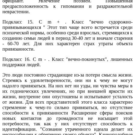
официант. Увлечение поэзией. Повышенная
предрасположенность к гипомании и раздражительной
неврастении.
Подкласс 15. С m + . Класс "вечно судорожно-
привязывающихся " Этот тип чаще всего встречается среди
психической нормы, особенно среди взрослых, стремящихся к
созданию семьи людей в период 30-40 лет и вначале старения
- 60-70 лет. Для них характерен страх утраты объекта
привязанности.
Подкласс 16. С m - . Класс "вечно-покинутых", лишенных
поддержки людей.
Это люди постоянно страдающие из-за потери смысла жизни.
Стремясь к удовлетворенности, они ни к чему не могут
надолго привязаться. На них нет ни узды, ни чувства меры в
их гедонических увлечениях, но при внешней яркости их
жизни, внутренне они опустошены и испытывают усталость
от жизни. Для всех представителей этого класса характерно
стремление к чему-то сильно привязаться, но отсутствие
способности к привязанности Расширение сферы поисков
новых контактов до громадности не насыщает этой
потребности, так как у них отсутствует способность к
идентификации. "Сознание утраченного идеала делает их
неспособными к обретению своего объекта". Каиноподобные