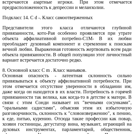
встречаются азартные игроки. При этом отмечается
предрасположенность к депрессии и меланхолии.
Подкласс 14. С d -. Класс самоотверженных
Представители этого класса отличаются глубиной
привязанности, кото-Рая особенно проявляется при утрате
объекта аффилиативной потребно-С1М- В их любви
преобладает духовный компонент и стремление к поискам
вечной любви. Выраженная готовность жертвовать всем ради
объекта привязанности. В общей популяции этот личностный
вариант встречается достаточно редко.
8. Основной класс С m . Класс маньяков.
Основная опасность - латентная склонность сильно
привязываться к объекту аффилиативной потребности. При
этом отмечается отсутствие уверенности в обладании им,
даже когда он находится в их власти. Потребность в горячей
привязанности так велика, как когда-то в детстве к матери. В
связи с этим Сонди называет их "вечными сосунками",
"оральными садистами", объясняя этим их избыточную
разговорчивость, склонность к "словоизвержению", к пению,
к еде, питью, курению. Отсюда такие профессии как повар,
хозяин гостиницы, дегустатор вина, музыкант, играющий на
духовых инструментах, парламентарий, общественник,