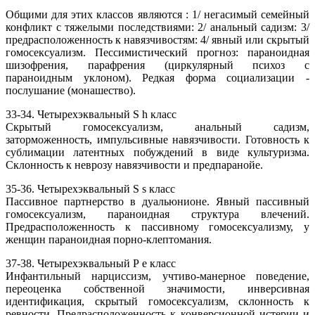
Общими для этих классов являются : 1/ негасимый семейный
конфликт с тяжелыми последствиями: 2/ анальный садизм: 3/
предрасположенность к навязчивостям: 4/ явный или скрытый
гомосексуализм. Пессимистический прогноз: параноидная
шизофрения, парафрения (циркулярный психоз с
параноидным уклоном). Редкая форма социализации -
послушание (монашество).
33-34. Четырехэквальный S h класс
Скрытый гомосексуализм, анальный садизм,
заторможенность, импульсивные навязчивости. Готовность к
сублимации латентных побуждений в виде культуризма.
Склонность к неврозу навязчивости и предпаранойе.
35-36. Четырехэквальный S s класс
Пассивное партнерство в дуальюнионе. Явный пассивный
гомосексуализм, параноидная структура влечений.
Предрасположенность к пассивному гомосексуализму, у
женщин параноидная порно-клептомания.
37-38. Четырехэквальный Р е класс
Инфантильный нарциссизм, учтиво-манерное поведение,
переоценка собственной значимости, инверсивная
идентификация, скрытый гомосексуализм, склонность к
ревности. Предрасположенность к конверсионной истерии и