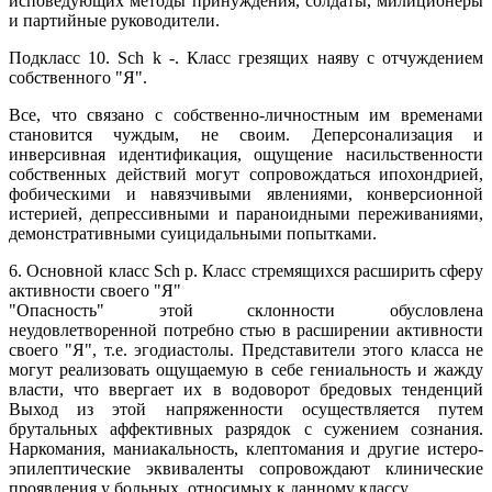
исповедующих методы принуждения, солдаты, милиционеры
и партийные руководители.
Подкласс 10. Sch k -. Класс грезящих наяву с отчуждением
собственного "Я".
Все, что связано с собственно-личностным им временами
становится чуждым, не своим. Деперсонализация и
инверсивная идентификация, ощущение насильственности
собственных действий могут сопровождаться ипохондрией,
фобическими и навязчивыми явлениями, конверсионной
истерией, депрессивными и параноидными переживаниями,
демонстративными суицидальными попытками.
6. Основной класс Sch p. Класс стремящихся расширить сферу
активности своего "Я"
"Опасность" этой склонности обусловлена
неудовлетворенной потребно стью в расширении активности
своего "Я", т.е. эгодиастолы. Представители этого класса не
могут реализовать ощущаемую в себе гениальность и жажду
власти, что ввергает их в водоворот бредовых тенденций
Выход из этой напряженности осуществляется путем
брутальных аффективных разрядок с сужением сознания.
Наркомания, маниакальность, клептомания и другие истеро-
эпилептические эквиваленты сопровождают клинические
проявления у больных, относимых к данному классу.