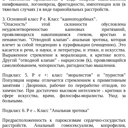
нимфомании, логоневроза, фригидности, импотенции или (в
тяжелых случаях ) в виде паранойяльных расстройств.
3. Основной класс Р е. Класс "каиноподобных".
"Опасность" этой склонности обусловлена
неудовлетворенностью каиновых притязаний,
проявляющихся накопившимся гневом, яростью и
ненавистью. "Отводной клапан"- анальная эротика, которая
влечет за собой тенденцию к пурификации (очищению). Это
касается и речи, и науки, и литературы, и этики, и искусства.
Выраженное стремление к морализации, к критике всего.
Другой "отводной клапан" - нарциссизм (k), проявляющийся
самолюбованием, чопорностью, ригидностью мышления.
Подкласс 5. Р е +: класс "моралистов" и "пуристов"
Популяция нормы отличается стремлением к примитивным
занятиям : Дворники, рабочие по переработке отходов, по
химчистке. При достаточно высоком интеллекте - критики в
сфере искусства, врачи, философы-моралисты. Уход за
больными.
Подкласс 6. Р е -. Класс "Анальная эротика"
Предрасположенность к пароксизмам сердечно-сосудистых
расстройств. Анальный гомосексуализм, копрофилия,