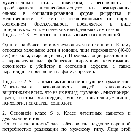
мужественный стиль поведения, агрессивность с
преобладанием внешнеобвиняющего типа реагирования,
однако в социализированной форме рыцарства и
женственности. У лиц с отклоняющимся от нормы
состоянием бисексуальность проявляется в виде
истерических, эпилептических или бредовых симптомов.
Подкласс 1 S h + . класс инфантильно жестких личностей
Один из наиболее часто встречающихся тип личности. К нему
относятся маленькие дети и юноши, лица переходного (40-60
лет) возраста, стареющие люди. Преобладающие расстройства
- пароксизмальные, фобические пиромания, клептомания,
склонность к убийству в состоянии аффекта, а также
параноидные проявления на фоне депрессии.
Подкласс 2. S h -: класс активно-воинствующих гуманистов.
Маргинальная разновидность людей, являющихся
защитниками всего, что на их взгляд "гуманно". Миссионеры,
врачи, сестры милосердия, монахи, писатели-гуманисты,
психологи, психиатры, социологи.
2. Основной класс S s. Класс латентных садистов и
дуальюнионистов
"Опасная склонность" здесь обусловлена неудовлетворенной
потребностью реализации по мужскому типу. Лица этой