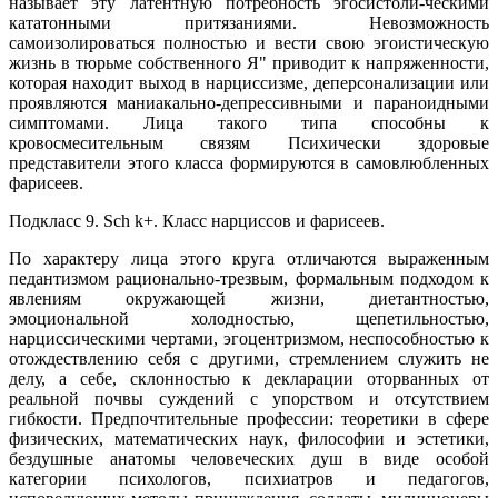
называет эту латентную потребность эгосистоли-ческими
кататонными притязаниями. Невозможность
самоизолироваться полностью и вести свою эгоистическую
жизнь в тюрьме собственного Я" приводит к напряженности,
которая находит выход в нарциссизме, деперсонализации или
проявляются маниакально-депрессивными и параноидными
симптомами. Лица такого типа способны к
кровосмесительным связям Психически здоровые
представители этого класса формируются в самовлюбленных
фарисеев.
Подкласс 9. Sch k+. Класс нарциссов и фарисеев.
По характеру лица этого круга отличаются выраженным
педантизмом рационально-трезвым, формальным подходом к
явлениям окружающей жизни, диетантностью,
эмоциональной холодностью, щепетильностью,
нарциссическими чертами, эгоцентризмом, неспособностью к
отождествлению себя с другими, стремлением служить не
делу, а себе, склонностью к декларации оторванных от
реальной почвы суждений с упорством и отсутствием
гибкости. Предпочтительные профессии: теоретики в сфере
физических, математических наук, философии и эстетики,
бездушные анатомы человеческих душ в виде особой
категории психологов, психиатров и педагогов,