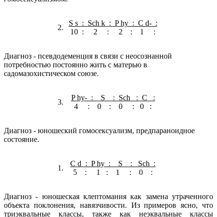
S s : Sch k : P hy : C d- :
2.
10 : 2 : 2 : 1 :
Диагноз - псевдодеменция в связи с неосознанной
потребностью постоянно жить с матерью в
садомазохистическом союзе.
P hy- : S : Sch : C :
3.
4 : 0 : 0 : 0 :
Диагноз - юношеский гомосексуализм, предпараноидное
состояние.
C d : P hy : S : Sch :
1.
5 : 1 : 1 : 0 :
Диагноз - юношеская клептомания как замена утраченного
объекта поклонения, навязчивости. Из примеров ясно, что
триэквальные классы, также как неэквальные классы