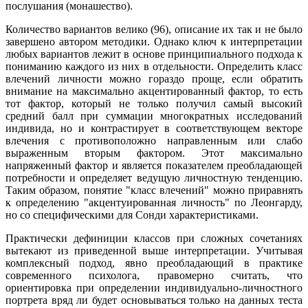
послушания (монашество).
Количество вариантов велико (96), описание их так и не было
завершено автором методики. Однако ключ к интерпретации
любых вариантов лежит в основе принципиального подхода к
пониманию каждого из них в отдельности. Определить класс
влечений личности можно гораздо проще, если обратить
внимание на максимально акцентированный фактор, то есть
тот фактор, который не только получил самый высокий
средний балл при суммации многократных исследований
индивида, но и контрастирует в соответствующем векторе
влечения с противоположно направленным или слабо
выраженным вторым фактором. Этот максимально
напряженный фактор и является показателем преобладающей
потребности и определяет ведущую личностную тенденцию.
Таким образом, понятие "класс влечений" можно приравнять
к определению "акцентуированная личность" по Леонгарду,
но со специфическими для Сонди характеристиками.
Практически дефиниции классов при сложных сочетаниях
вытекают из приведенной выше интерпретации. Учитывая
комплексный подход, явно преобладающий в практике
современного психолога, правомерно считать, что
ориентировка при определении индивидуально-личностного
портрета вряд ли будет основываться только на данных теста