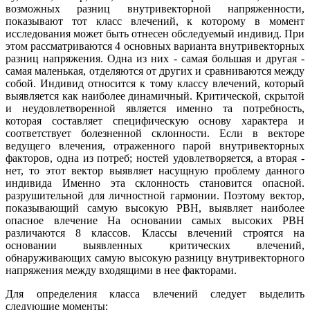
возможных разниц внутривекторной напряженности,
показывают тот класс влечений, к которому в момент
исследования может быть отнесен обследуемый индивид. При
этом рассматриваются 4 основных варианта внутривекторных
разниц напряжения. Одна из них - самая большая и другая -
самая маленькая, отделяются от других и сравниваются между
собой. Индивид относится к тому классу влечений, который
выявляется как наиболее динамичный. Критической, скрытой
и неудовлетворенной является именно та потребность,
которая составляет специфическую основу характера и
соответствует болезненной склонности. Если в векторе
ведущего влечения, отраженного парой внутривекторных
факторов, одна из потреб; ностей удовлетворяется, а вторая -
нет, то этот вектор выявляет насущную проблему данного
индивида Именно эта склонность становится опасной.
разрушительной для личностной гармонии. Поэтому вектор,
показывающий самую высокую РВН, выявляет наиболее
опасное влечение На основании самых высоких РВН
различаются 8 классов. Классы влечений строятся на
основании выявленных критических влечений,
обнаруживающих самую высокую разницу внутривекторного
напряжения между входящими в нее факторами.
Для определения класса влечений следует выделить
следующие моменты: