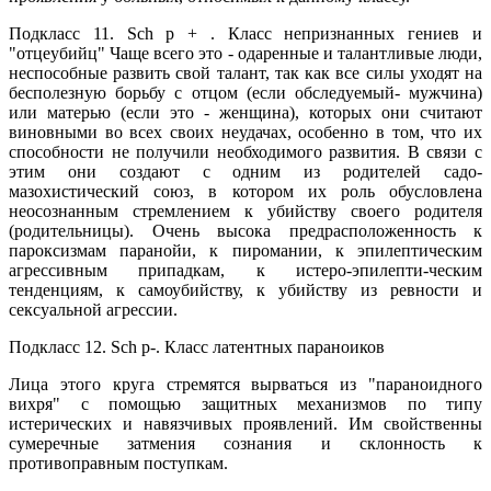
Подкласс 11. Sch p + . Класс непризнанных гениев и
"отцеубийц" Чаще всего это - одаренные и талантливые люди,
неспособные развить свой талант, так как все силы уходят на
бесполезную борьбу с отцом (если обследуемый- мужчина)
или матерью (если это - женщина), которых они считают
виновными во всех своих неудачах, особенно в том, что их
способности не получили необходимого развития. В связи с
этим они создают с одним из родителей садо-
мазохистический союз, в котором их роль обусловлена
неосознанным стремлением к убийству своего родителя
(родительницы). Очень высока предрасположенность к
пароксизмам паранойи, к пиромании, к эпилептическим
агрессивным припадкам, к истеро-эпилепти-ческим
тенденциям, к самоубийству, к убийству из ревности и
сексуальной агрессии.
Подкласс 12. Sch p-. Класс латентных параноиков
Лица этого круга стремятся вырваться из "параноидного
вихря" с помощью защитных механизмов по типу
истерических и навязчивых проявлений. Им свойственны
сумеречные затмения сознания и склонность к
противоправным поступкам.