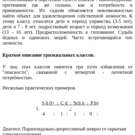
притязания так же сильны, как и потребность в
привязанности. Их садизм объясняется невозможностью
найти объект для удовлетворения собственной нежности. К
этому классу относятся дети в период упрямства (3-5 лет),
дети в 7 - 8 лет, подростковый возраст и период возмужания
(13 - 16 лет). Предрасположенность к гипомании. Судьба
бедных и одиноких людей. Часто встречающийся тип
личности.
Краткое описание триэквальных классов.
У лиц этих классов имеются три пути избавления от
"опасности", связанной с четвертой - латентной
потребностью.
Несколько практических примеров.
S h 0+ : C d : Sch p : P hy
1.
:
4 : 1 : 1 : 0 :
Диагноз: Параноидально-депрессивный невроз со скрытым
гомосексуализмом.