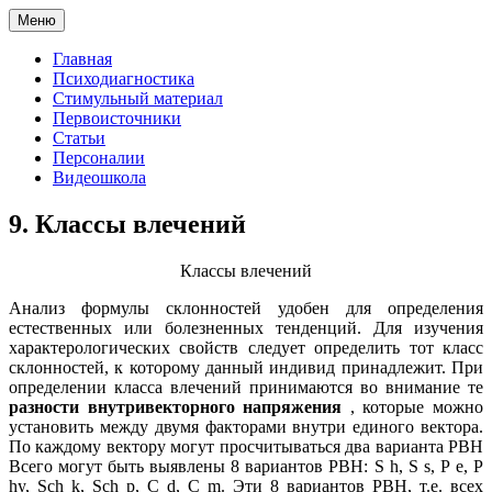
Меню
Главная
Психодиагностика
Стимульный материал
Первоисточники
Статьи
Персоналии
Видеошкола
9. Классы влечений
Классы влечений
Анализ формулы склонностей удобен для определения
естественных или болезненных тенденций. Для изучения
характерологических свойств следует определить тот класс
склонностей, к которому данный индивид принадлежит. При
определении класса влечений принимаются во внимание те
разности внутривекторного напряжения
, которые можно
установить между двумя факторами внутри единого вектора.
По каждому вектору могут просчитываться два варианта РВН
Всего могут быть выявлены 8 вариантов РВН: S h, S s, Р е, Р
hy, Sch k, Sch p, С d, С m. Эти 8 вариантов РВН, т.е. всех