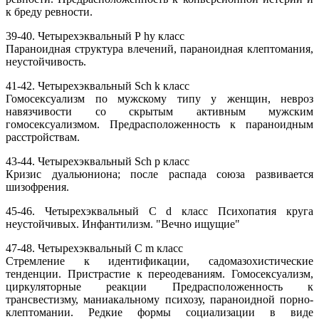
к бреду ревности.
39-40. Четырехэквальный Р hy класс
Параноидная структура влечений, параноидная клептомания,
неустойчивость.
41-42. Четырехэквальный Sch k класс
Гомосексуализм по мужскому типу у женщин, невроз
навязчивости со скрытым активным мужским
гомосексуализмом. Предрасположенность к параноидным
расстройствам.
43-44. Четырехэквальный Sch p класс
Кризис дуальюниона; после распада союза развивается
шизофрения.
45-46. Четырехэквальный С d класс Психопатия круга
неустойчивых. Инфантилизм. "Вечно ищущие"
47-48. Четырехэквальный С m класс
Стремление к идентификации, садомазохистические
тенденции. Пристрастие к переодеваниям. Гомосексуализм,
циркуляторные реакции Предрасположенность к
трансвестизму, маниакальному психозу, параноидной порно-
клептомании. Редкие формы социализации в виде