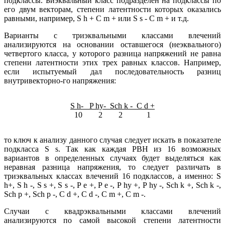
подклассы. Биэквальный класс подразделен на подклассы по
его двум векторам, степени латентности которых оказались
равными, например, S h + С m + или S s - С m + и т.д.
Варианты с триэквальными классами влечений
анализируются на основании оставшегося (неэквального)
четвертого класса, у которого разница напряжений не равна
степени латентности этих трех равных классов. Например,
если испытуемый дал последовательность разниц
внутривекторно-го напряжения:
S h- P hy- Sch k - С d +
10 2 2 1
то ключ к анализу данного случая следует искать в показателе
подкласса S s. Так как каждая РВН из 16 возможных
вариантов в определенных случаях будет выделяться как
неравная разница напряжения, то следует различать в
триэквальных классах влечений 16 подклассов, а именно: S
h+, S h -, S s +, S s -, P e +, P e -, P hy +, P hy -, Sch k +, Sch k -,
Sch p +, Sch p -, С d +, С d -, С m +, С m -.
Случаи с квадрэквальными классами влечений
анализируются по самой высокой степени латентности