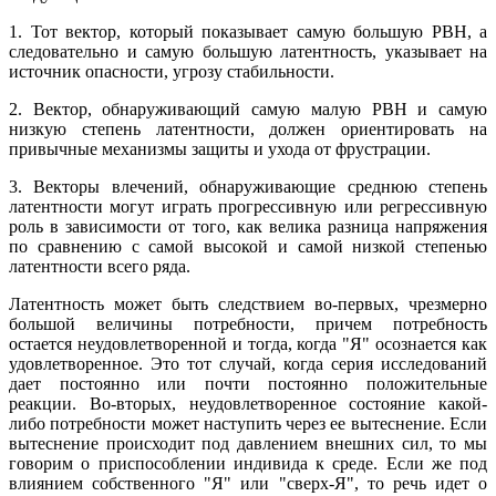
1. Тот вектор, который показывает самую большую РВН, а
следовательно и самую большую латентность, указывает на
источник опасности, угрозу стабильности.
2. Вектор, обнаруживающий самую малую РВН и самую
низкую степень латентности, должен ориентировать на
привычные механизмы защиты и ухода от фрустрации.
3. Векторы влечений, обнаруживающие среднюю степень
латентности могут играть прогрессивную или регрессивную
роль в зависимости от того, как велика разница напряжения
по сравнению с самой высокой и самой низкой степенью
латентности всего ряда.
Латентность может быть следствием во-первых, чрезмерно
большой величины потребности, причем потребность
остается неудовлетворенной и тогда, когда "Я" осознается как
удовлетворенное. Это тот случай, когда серия исследований
дает постоянно или почти постоянно положительные
реакции. Во-вторых, неудовлетворенное состояние какой-
либо потребности может наступить через ее вытеснение. Если
вытеснение происходит под давлением внешних сил, то мы
говорим о приспособлении индивида к среде. Если же под
влиянием собственного "Я" или "сверх-Я", то речь идет о