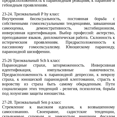
предрасположенность к параноидным реакциям, к паранойе и
гебоидным проявлениям.
23-24. Триэквальный Р hy класс
Внутренняя бисексуальность, постоянная борьба с
собственными гомосексуальными тенденциями, завышенная
самооценка, демонстративность, эксгибиционизм,
инверсивная идентификация. Выбор профессий: актерство,
преподавание языков, дипломатическая работа. Склонность к
истерическим проявлениям. Предрасположенность к
пассивному гомосексуализму. Юношескому параноиду,
параноидной шизофрении.
25-26 Триэквальный Sch k класс
Параноидные страхи, заторможенность. Инверсивная
идентификация, импульсивные навязчивости.
Предрасположенность к параноидной депрессии, к неврозу
страха, к юношеской параноидной клептомании, страсть к
воровству из страха быть самому обкраденным. Пути
социализации этих тенденций - религия, психология, борьба
под лозунгами защиты юношества.
27-28. Триэквальный Sen p класс
Стремление к высоким идеалам, к возвышенному
самосознанию. Своенравие, садистские тенденции,
скрываемые суровым и замкнутым внешним фасадом