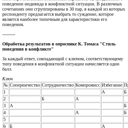
поведении индивида в конфликтной ситуации. В различных
сочетаниях они сгруппированы в 30 пар, в каждой из которых
респонденту предлагается выбрать то суждение, которое
является наиболее типичным для характеристики его
поведения.
---------
Обработка результатов в опроснике К. Томаса "Стиль
поведения в конфликте"
За каждый ответ, совпадающий с ключом, соответствующему
типу поведения в конфликтной ситуации начисляется один
балл.
Ключ
№
Соперничество
Сотрудничество
Компромисс
Избегание
П
1
А
Б
2
Б
А
3
А
Б
4
А
Б
5
6
Б
А