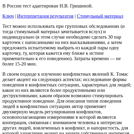
В России тест адаптирован Н.В. Гришиной.
Ключ
|
Интерпретация результатов
|
Стимульный материал
Тест можно использовать при групповых обследованиях (и
тогда стимульный материал зачитывается вслух) и
индивидуально (в этом случае необходимо сделать 30 пар
карточек с написанными на них высказываниями, а затем
предложить испытуемому выбрать из каждой пары одну
карточку, ту, которая кажется ему ближе к истине
применительно к его поведению). Затраты времени — не
более 15-20 мин.
В своем подходе к изучению конфликтных явлений К. Томас
делает акцент на следующих аспектах: исследование формы
поведения в конфликтных ситуациях, характерных для людей;
какие из них являются более продуктивными или
деструктивными; каким образом возможно стимулировать
продуктивное поведение. Для описания типов поведения
людей в конфликтных ситуациях автор применяет
двухмерную модель регулирования конфликтов,
основополагающими измерениями в которой являются
кооперация, связанная с вниманием человека к интересам
других людей, вовлеченных в конфликт, и напористость, для
которой характерен акцент на защите собственных интересов.