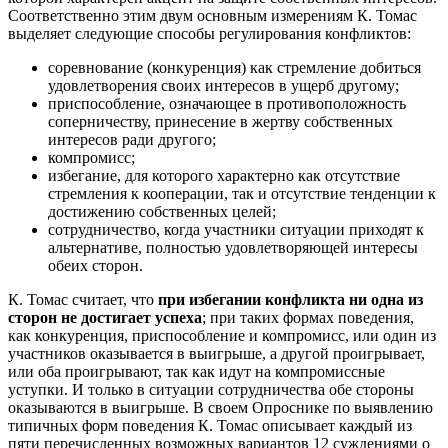
Соответственно этим двум основным измерениям К. Томас
выделяет следующие способы регулирования конфликтов:
соревнование (конкуренция) как стремление добиться
удовлетворения своих интересов в ущерб другому;
приспособление, означающее в противоположность
соперничеству, принесение в жертву собственных
интересов ради другого;
компромисс;
избегание, для которого характерно как отсутствие
стремления к кооперации, так и отсутствие тенденции к
достижению собственных целей;
сотрудничество, когда участники ситуации приходят к
альтернативе, полностью удовлетворяющей интересы
обеих сторон.
К. Томас считает, что
при избегании конфликта ни одна из
сторон не достигает успеха
; при таких формах поведения,
как конкуренция, приспособление и компромисс, или один из
участников оказывается в выигрыше, а другой проигрывает,
или оба проигрывают, так как идут на компромиссные
уступки. И только в ситуации сотрудничества обе стороны
оказываются в выигрыше. В своем Опроснике по выявлению
типичных форм поведения К. Томас описывает каждый из
пяти перечисленных возможных вариантов 12 суждениями о