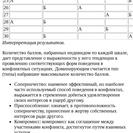
25
А
Б
26
Б
А
27
А
Б
28
А
Б
29
А
Б
30
Б
А
Интерпретация результатов.
Количество баллов, набранных индивидом по каждой шкале,
дает представление о выраженности у него тенденции к
проявлению соответствующих форм поведения в
конфликтных ситуациях. Доминирующим считается тип
(типы) набравшие максимальное количество баллов.
Соперничество: наименее эффективный, но наиболее
часто используемый способ поведения в конфликтах,
выражается в стремлении добиться удовлетворения
своих интересов в ущерб другому.
Приспособление: означает, в противоположность
соперничеству, принесение в жертву собственных
интересов ради другого.
Компромисс: компромисс как соглашение между
участниками конфликта, достигнутое путем взаимных
уступок.