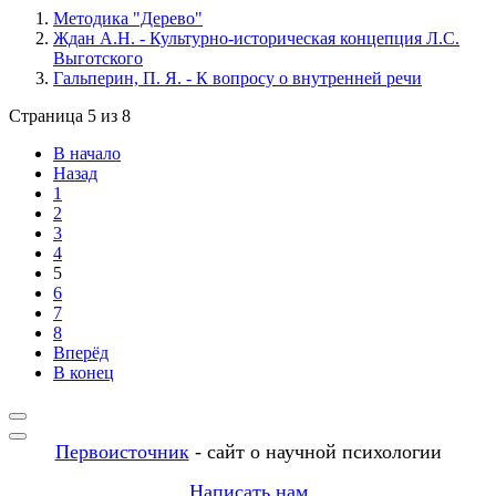
Методика "Дерево"
Ждан А.Н. - Культурно-историческая концепция Л.С.
Выготского
Гальперин, П. Я. - К вопросу о внутренней речи
Страница 5 из 8
В начало
Назад
1
2
3
4
5
6
7
8
Вперёд
В конец
Первоисточник
- сайт о научной психологии
Написать нам